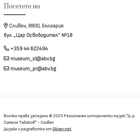
Посетете ни
Сливен, 8800, България
бул. „Цар Освободител” №18
+359 44 622494
museum_sl@abv.bg
museum_pr@abv.bg
Всички права запазени © 2025 Регионален исторически музей "Д-р
Симеон Табаков" - Сливен
Дизайн и разработка от
Sliven.net