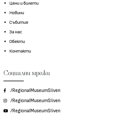
Цени и билети
Новини
Събития
За нас
Обекти
Контакти
Социални мрежи
/RegionalMuseumSliven
/RegionalMuseumSliven
/RegionalMuseumSliven