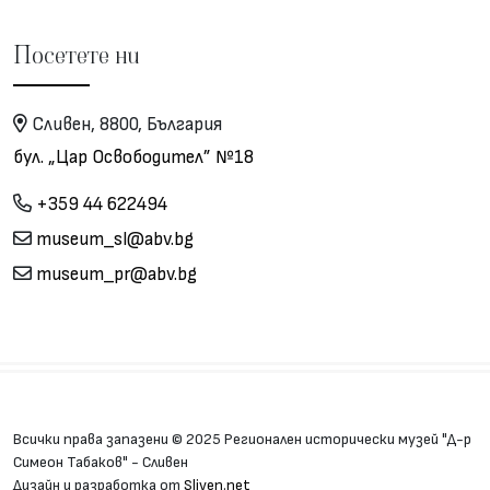
Посетете ни
Сливен, 8800, България
бул. „Цар Освободител” №18
+359 44 622494
museum_sl@abv.bg
museum_pr@abv.bg
Всички права запазени © 2025 Регионален исторически музей "Д-р
Симеон Табаков" - Сливен
Дизайн и разработка от
Sliven.net