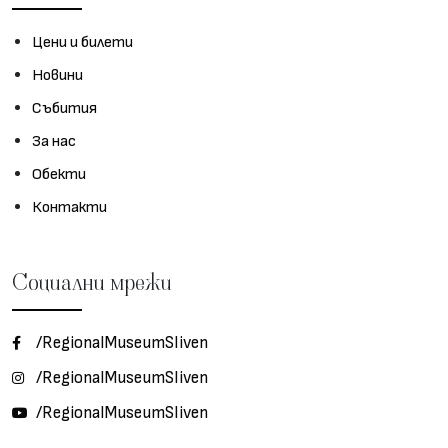
Цени и билети
Новини
Събития
За нас
Обекти
Контакти
Социални мрежи
/RegionalMuseumSliven
/RegionalMuseumSliven
/RegionalMuseumSliven