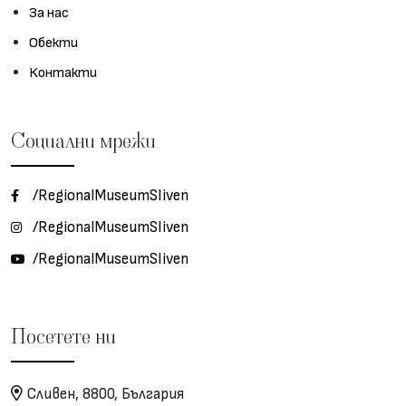
За нас
Обекти
Контакти
Социални мрежи
/RegionalMuseumSliven
/RegionalMuseumSliven
/RegionalMuseumSliven
Посетете ни
Сливен, 8800, България