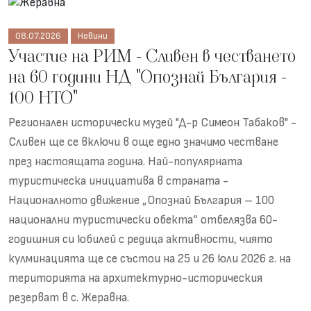
08.07.2026
Новини
Участие на РИМ - Сливен в честването
на 60 години НД "Опознай България -
100 НТО"
Регионален исторически музей "Д-р Симеон Табаков" -
Сливен ще се включи в още едно значимо честване
през настоящата година. Най-популярната
туристическа инициатива в страната -
Националното движение „Опознай България – 100
национални туристически обекта“ отбелязва 60-
годишния си юбилей с редица активности, чиято
кулминацията ще се състои на 25 и 26 юли 2026 г. на
територията на архитектурно-историческия
резерват в с. Жеравна.