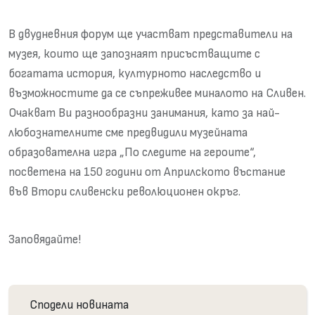
В двудневния форум ще участват представители на
музея, които ще запознаят присъстващите с
богатата история, културното наследство и
възможностите да се съпреживее миналото на Сливен.
Очакват Ви разнообразни занимания, като за най-
любознателните сме предвидили музейната
образователна игра „По следите на героите“,
посветена на 150 години от Априлското въстание
във Втори сливенски революционен окръг.
Заповядайте!
Сподели новината