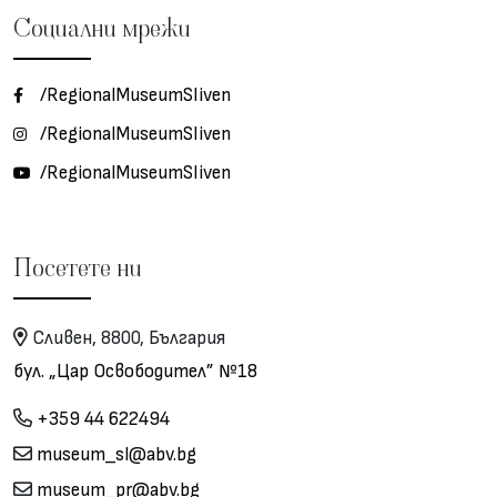
Социални мрежи
/RegionalMuseumSliven
/RegionalMuseumSliven
/RegionalMuseumSliven
Посетете ни
Сливен, 8800, България
бул. „Цар Освободител” №18
+359 44 622494
museum_sl@abv.bg
museum_pr@abv.bg