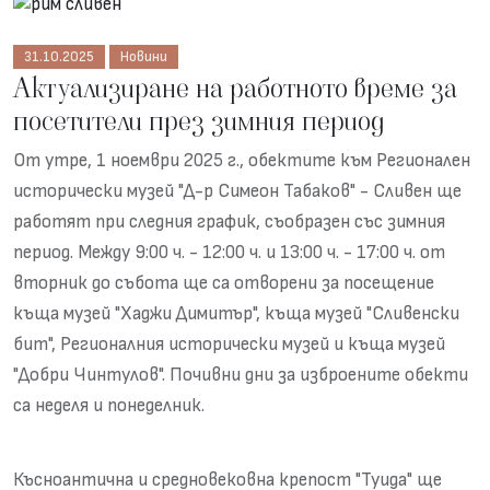
31.10.2025
Новини
Актуализиране на работното време за
посетители през зимния период
От утре, 1 ноември 2025 г., обектите към Регионален
исторически музей "Д-р Симеон Табаков" - Сливен ще
работят при следния график, съобразен със зимния
период. Между 9:00 ч. - 12:00 ч. и 13:00 ч. - 17:00 ч. от
вторник до събота ще са отворени за посещение
къща музей "Хаджи Димитър", къща музей "Сливенски
бит", Регионалния исторически музей и къща музей
"Добри Чинтулов". Почивни дни за изброените обекти
са неделя и понеделник.
Късноантична и средновековна крепост "Туида" ще