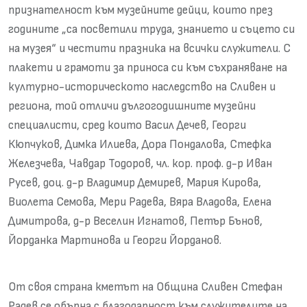
признателност към музейните дейци, които през
годините „са посветили труда, знанието и съцето си
на музея“ и честити празника на всички служители. С
плакети и грамоти за приноса си към съхраняване на
културно-историческото наследство на Сливен и
региона, той отличи дългогодишните музейни
специалисти, сред които Васил Дечев, Георги
Кюпчуков, Димка Илиева, Дора Пондалова, Стефка
Железчева, Чавдар Тодоров, чл. кор. проф. д-р Иван
Русев, доц. д-р Владимир Демирев, Мария Кирова,
Виолета Семова, Мери Радева, Вяра Владова, Елена
Димитрова, д-р Веселин Игнатов, Петър Бънов,
Йорданка Мартинова и Георги Йорданов.
От своя страна кметът на Община Сливен Стефан
Радев се обърна с благодарност към служителите на