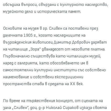
обсъдиха въпроси, свързани с културното наследство,
музейното дело и историческата памет.
Основите на музея в гр. Сливен са поставени през
далечната 1905 г., когато наследниците на
възрожденския живописец Димитър Добрович даряват
на читалище „Зора“ дванадесет от неговите платна.
Първоначално съществува като читалищен музей,
наред с галерията, като обособяването им в
самостоятелни културни институти със собствено
наименование и собствени експозиционни
пространства става в средата на XX век.
По време на тържествения концерт, от сцената на
зала „Сливен“, доц. д-р Николай Сираков изказа своята