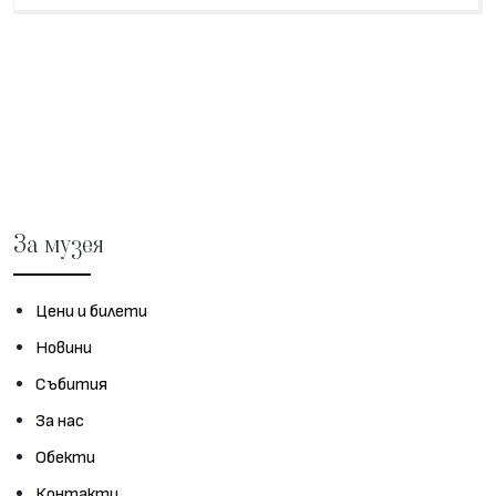
За музея
Цени и билети
Новини
Събития
За нас
Обекти
Контакти