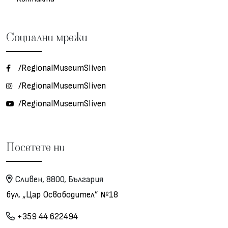
Социални мрежи
/RegionalMuseumSliven
/RegionalMuseumSliven
/RegionalMuseumSliven
Посетете ни
Сливен, 8800, България
бул. „Цар Освободител” №18
+359 44 622494