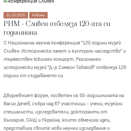
31.10.2025
Новини
РИМ - Сливен отбеляза 120-ата си
годишнина
С Национална научна конференция "120 години музей
Сливен. Историческа памет и културно наследство" и
тържествен юбилеен концерт, Регионален
исторически музей "Д-р Симеон Табаков" отбеляза 120
години от създаването си.
Двудневният форум, посветен на 95-годишнината на
Васил Дечев, събра над 67 участници - учени, музейни
специалисти, изследователи, докторанти от
България, САЩ и Украйна, които обмениха идеи,
представиха своите нови научни изследвания и