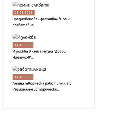
05.08.2026
Средновековен фестивал "Помни
славата" на...
14.07.2026
Изложба в къща музей "Добри
Чинтулов"...
14.07.2026
Лятна творческа работилница в
Регионален исторически...