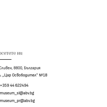
сетете ни
ливен, 8800, България
л. „Цар Освободител” №18
+359 44 622494
museum_sl@abv.bg
museum_pr@abv.bg