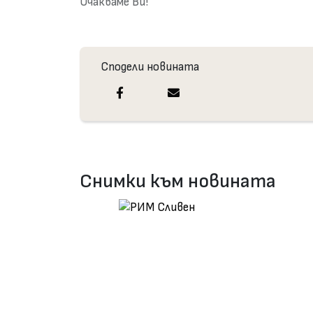
Очакваме Ви!
Сподели новината
Снимки към новината