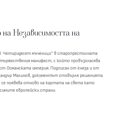
о на Независимостта на
„Св. Четиридесет мъченици“ в старопрестолната
 тържествения манифест, с който провъзгласява
от Османската империя. Подписан от княза и от
андър Малинов, документът отхвърля решенията
ия се появява отново на картата на света като
висимите европейски страни.