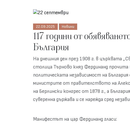
22.09.2025
Новини
117 години от обявяванет
България
На днешния ден през 1908 г. в църквата 
столица Търново княз Фердинанд прочита
политическата независимост на България 
министрите от правителството на Алекс
на Берлински конгрес от 1878 г., а Българ
суверенна държава и се нарежда сред неза
Манифестът на цар Фердинанд гласи: