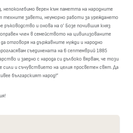
д, непоколебимо верен към паметта на народните
от техните завети, неуморно работи за уреждането
ое ръководство и онова на о’ Бозе почившия княз
ноправен член в семейството на цивилизованите
 да отговоря на държавните нужди и народно
прогласявам съединената на 6 септемврий 1885
арство и заедно с народа си дълбоко вярвам, че този
 сили и съчувствието на целия просветен свят. Да
живее българският народ!”
ия!