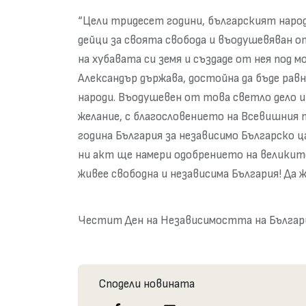
“Цели тридесет години, българският наро
дейци за своята свобода и въодушевяван 
на хубавата си земя и създаде от нея под м
Александър държава, достойна да бъде рав
народи. Въодушевен от това светло дело и
желание, с благословението на Всевишния 
година България за независимо Българско ц
ни акт ще намери одобрението на великите
живее свободна и независима България! Да 
Честит Ден на Независимостта на Българ
Сподели новината