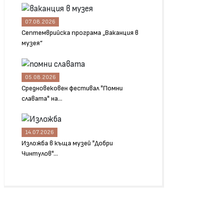
07.08.2026
Септемврийска програма „Ваканция в
музея“
05.08.2026
Средновековен фестивал "Помни
славата" на...
14.07.2026
Изложба в къща музей "Добри
Чинтулов"...