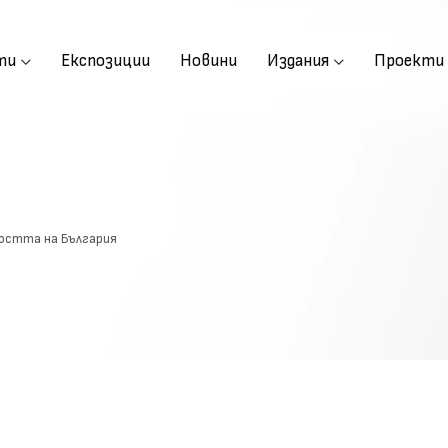
ти
Експозиции
Новини
Издания
Проекти
мостта на България