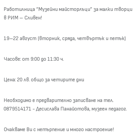
Работилница “Музейни майсторлъци” за малки творци
в РИМ – Сливен!
19–22 август (вторник, сряда, четвъртък и петък)
Часове: от 9:00 до 11:30 ч.
Цена: 20 лв. общо за четирите дни
Необходимо е предварително записване на тел.
0879514171 - Десислава Панайотова, музеен педагог.
Очакваме Ви с нетърпение и много настроение!