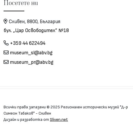
Посетете ни
Сливен, 8800, България
бул. „Цар Освободител” №18
+359 44 622494
museum_sl@abv.bg
museum_pr@abv.bg
Всички права запазени © 2025 Регионален исторически музей "Д-р
Симеон Табаков" - Сливен
Дизайн и разработка от
Sliven.net