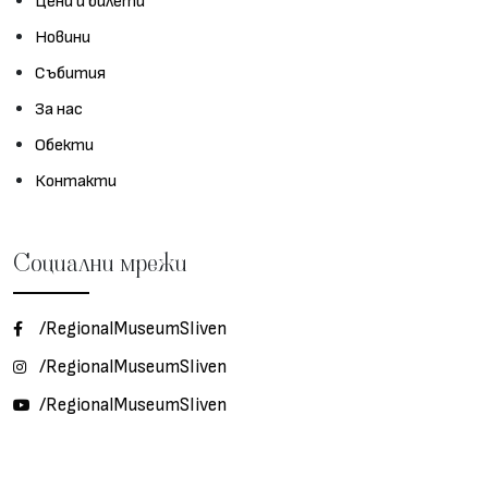
Цени и билети
Новини
Събития
За нас
Обекти
Контакти
Социални мрежи
/RegionalMuseumSliven
/RegionalMuseumSliven
/RegionalMuseumSliven