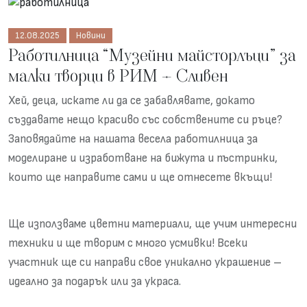
12.08.2025
Новини
Работилница “Музейни майсторлъци” за
малки творци в РИМ – Сливен
Хей, деца, искате ли да се забавлявате, докато
създавате нещо красиво със собствените си ръце?
Заповядайте на нашата весела работилница за
моделиране и изработване на бижута и пъстринки,
които ще направите сами и ще отнесете вкъщи!
Ще използваме цветни материали, ще учим интересни
техники и ще творим с много усмивки! Всеки
участник ще си направи свое уникално украшение –
идеално за подарък или за украса.