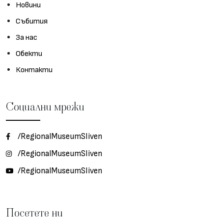
Новини
Събития
За нас
Обекти
Контакти
Социални мрежи
/RegionalMuseumSliven
/RegionalMuseumSliven
/RegionalMuseumSliven
Посетете ни