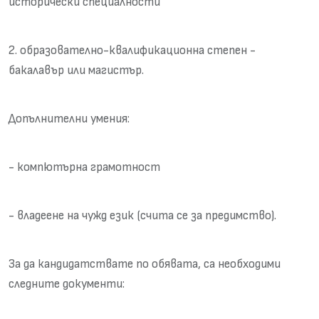
исторически специалности
2. образователно-квалификационна степен -
бакалавър или магистър.
Допълнителни умения:
- компютърна грамотност
- владеене на чужд език (счита се за предимство).
За да кандидатствате по обявата, са необходими
следните документи: