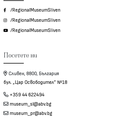
/RegionalMuseumSliven
/RegionalMuseumSliven
/RegionalMuseumSliven
Посетете ни
Сливен, 8800, България
бул. „Цар Освободител” №18
+359 44 622494
museum_sl@abv.bg
museum_pr@abv.bg